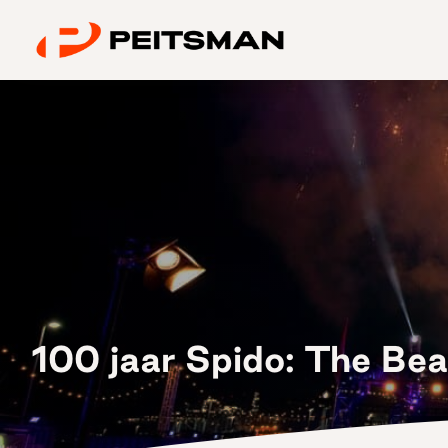
Ga
naar
inhoud
100 jaar Spido: The Be