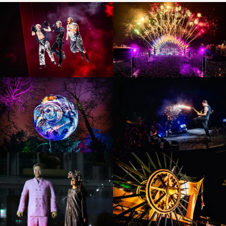
Goldband 2024
Electric
– Ziggo Dome &
Fireworks
Sportpaleis
2024-2025
Antwerpen
Vlaardingen
Fred & Friends
Straalt 2024
2024