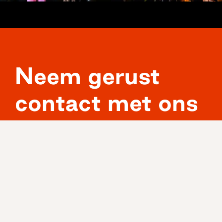
Kraanconcerten
Bruiloft Alicia &
2024
AiLex
Neem gerust
contact met ons
op!
Bel ons op:
010 – 414 75 27
CONTACTFORMULIER