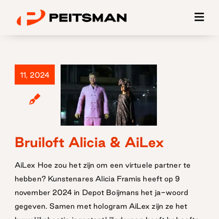
Ga
naar
inhoud
11, 2024
Bruiloft Alicia & AiLex
Bruiloft Alicia
& AiLex
AiLex Hoe zou het zijn om een virtuele partner te
hebben? Kunstenares Alicia Framis heeft op 9
november 2024 in Depot Boijmans het ja-woord
gegeven. Samen met hologram AiLex zijn ze het