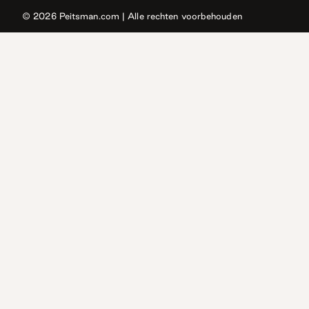
© 2026
Peitsman.com
| Alle rechten voorbehouden
Antwerpen