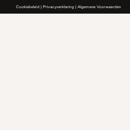
Cookiebeleid
|
Privacyverklaring
|
Algemene Voorwaarden