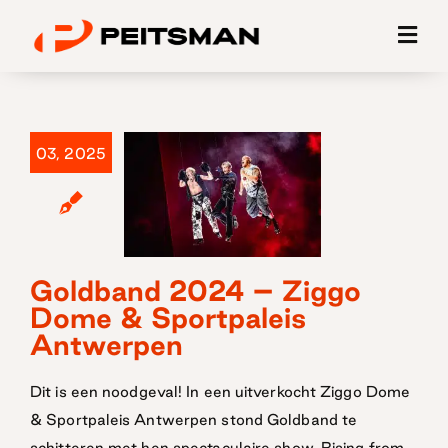
Ga
naar
inhoud
03, 2025
Goldband
2024 – Ziggo
Goldband 2024 – Ziggo
Dome & Sportpaleis
Dome &
Antwerpen
Sportpaleis
Antwerpen
Dit is een noodgeval! In een uitverkocht Ziggo Dome
& Sportpaleis Antwerpen stond Goldband te
schitteren met hen spectaculaire show. Rising from