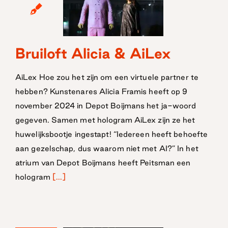
Bruiloft Alicia & AiLex
Bruiloft Alicia
& AiLex
AiLex Hoe zou het zijn om een virtuele partner te
hebben? Kunstenares Alicia Framis heeft op 9
november 2024 in Depot Boijmans het ja-woord
gegeven. Samen met hologram AiLex zijn ze het
huwelijksbootje ingestapt! “Iedereen heeft behoefte
aan gezelschap, dus waarom niet met AI?” In het
atrium van Depot Boijmans heeft Peitsman een
hologram
[...]