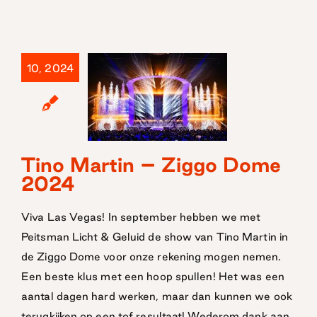
10, 2024
Tino Martin –
Tino Martin – Ziggo Dome
2024
Ziggo Dome
2024
Viva Las Vegas! In september hebben we met
Peitsman Licht & Geluid de show van Tino Martin in
de Ziggo Dome voor onze rekening mogen nemen.
Een beste klus met een hoop spullen! Het was een
aantal dagen hard werken, maar dan kunnen we ook
terugkijken op een tof resultaat! Wederom dank aan