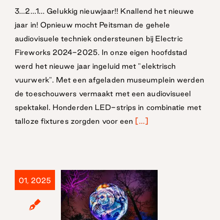
2024-2025
3...2...1... Gelukkig nieuwjaar!! Knallend het nieuwe
jaar in! Opnieuw mocht Peitsman de gehele
audiovisuele techniek ondersteunen bij Electric
Fireworks 2024-2025. In onze eigen hoofdstad
werd het nieuwe jaar ingeluid met "elektrisch
vuurwerk". Met een afgeladen museumplein werden
de toeschouwers vermaakt met een audiovisueel
spektakel. Honderden LED-strips in combinatie met
talloze fixtures zorgden voor een
[...]
01, 2025