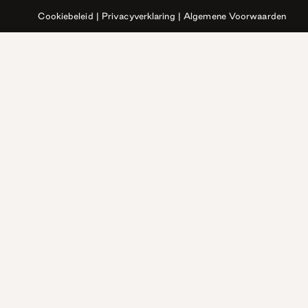
Cookiebeleid
|
Privacyverklaring
|
Algemene Voorwaarden