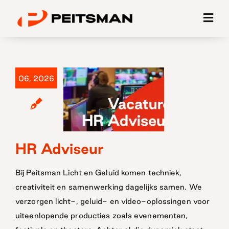
Ga
naar
inhoud
06, 2026
HR Adviseur
HR Adviseur
Bij Peitsman Licht en Geluid komen techniek,
creativiteit en samenwerking dagelijks samen. We
verzorgen licht-, geluid- en video-oplossingen voor
uiteenlopende producties zoals evenementen,