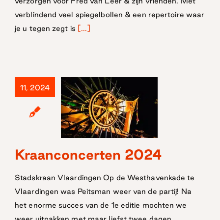
verzorgen voor Fred van Leer & zijn vrienden. Met
verblindend veel spiegelbollen & een repertoire waar
je u tegen zegt is
[...]
11, 2024
Kraanconcerten 2024
Kraanconcerten
2024
Stadskraan Vlaardingen Op de Westhavenkade te
Vlaardingen was Peitsman weer van de partij! Na
het enorme succes van de 1e editie mochten we
weer uitpakken met maar liefst twee dagen