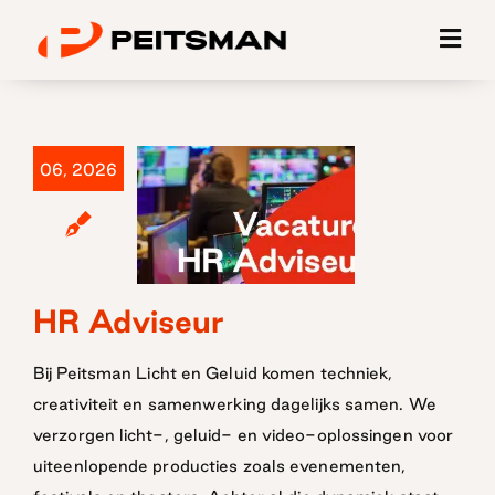
Ga
naar
inhoud
06, 2026
HR Adviseur
HR Adviseur
Bij Peitsman Licht en Geluid komen techniek,
creativiteit en samenwerking dagelijks samen. We
verzorgen licht-, geluid- en video-oplossingen voor
uiteenlopende producties zoals evenementen,