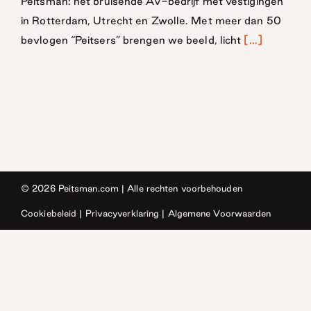
Peitsman: hét bruisende AV-bedrijf met vestigingen
in Rotterdam, Utrecht en Zwolle. Met meer dan 50
bevlogen “Peitsers” brengen we beeld, licht
[...]
© 2026
Peitsman.com
| Alle rechten voorbehouden
Cookiebeleid
|
Privacyverklaring
|
Algemene Voorwaarden