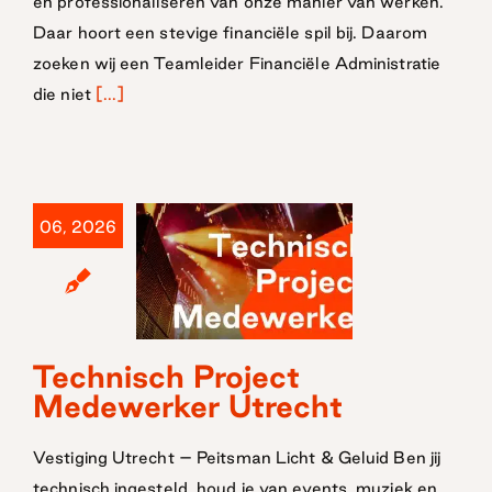
en professionaliseren van onze manier van werken.
Daar hoort een stevige financiële spil bij. Daarom
zoeken wij een Teamleider Financiële Administratie
die niet
[...]
06, 2026
Technisch
Technisch Project
Project
Medewerker Utrecht
Medewerker
Vestiging Utrecht – Peitsman Licht & Geluid Ben jij
Utrecht
technisch ingesteld, houd je van events, muziek en