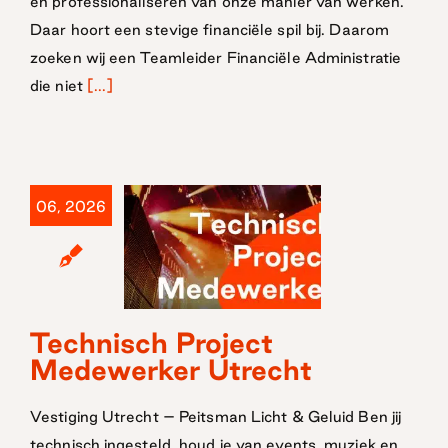
en professionaliseren van onze manier van werken.
Daar hoort een stevige financiële spil bij. Daarom
zoeken wij een Teamleider Financiële Administratie
die niet
[...]
06, 2026
Technisch
Technisch Project
Project
Medewerker Utrecht
Medewerker
Vestiging Utrecht – Peitsman Licht & Geluid Ben jij
Utrecht
technisch ingesteld, houd je van events, muziek en